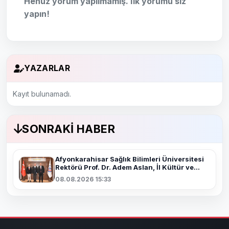
Henüz yorum yapılmamış. İlk yorumu siz
yapın!
YAZARLAR
Kayıt bulunamadı.
SONRAKI HABER
Afyonkarahisar Sağlık Bilimleri Üniversitesi
Rektörü Prof. Dr. Adem Aslan, İl Kültür ve
Turizm Müdürü Yusuf Altın'ı Kabul Etti
08.08.2026 15:33