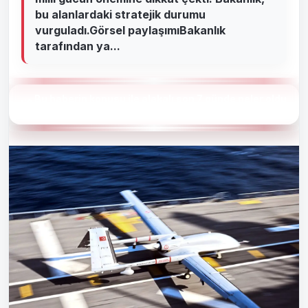
bu alanlardaki stratejik durumu
vurguladı.Görsel paylaşımıBakanlık
tarafından ya...
Bu haberin konusu ile alakalı son 7 günde neler oldu
?