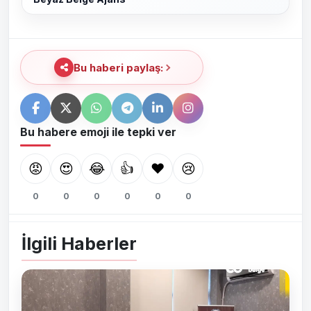
Bu haberi paylaş:
Bu habere emoji ile tepki ver
😡
😍
😂
👍
❤️
😢
0
0
0
0
0
0
İlgili Haberler