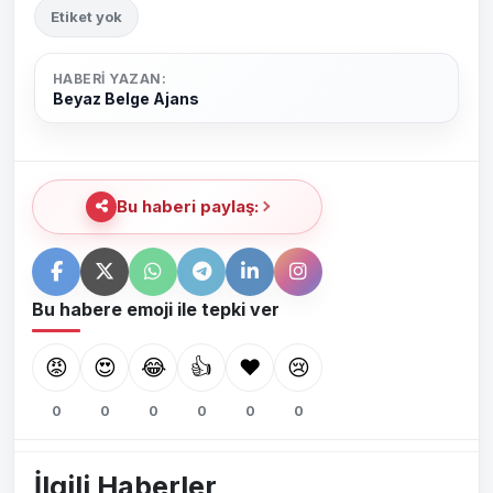
Etiket yok
HABERI YAZAN:
Beyaz Belge Ajans
Bu haberi paylaş:
Bu habere emoji ile tepki ver
😡
😍
😂
👍
❤️
😢
0
0
0
0
0
0
İlgili Haberler