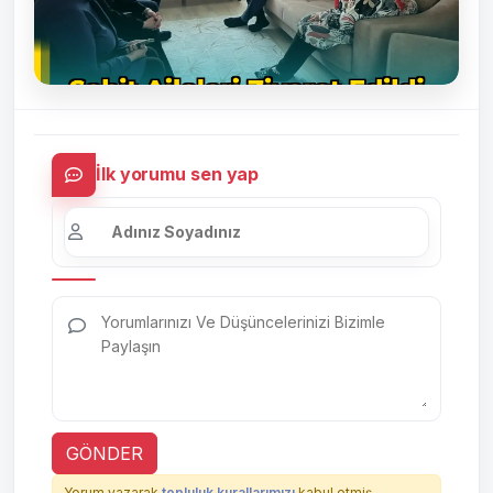
İlk yorumu sen yap
GÖNDER
Yorum yazarak
topluluk kurallarımızı
kabul etmiş